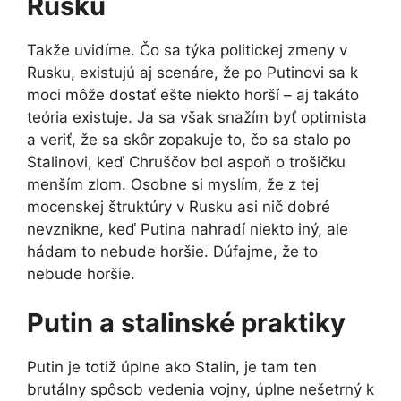
Rusku
Takže uvidíme. Čo sa týka politickej zmeny v
Rusku, existujú aj scenáre, že po Putinovi sa k
moci môže dostať ešte niekto horší – aj takáto
teória existuje. Ja sa však snažím byť optimista
a veriť, že sa skôr zopakuje to, čo sa stalo po
Stalinovi, keď Chruščov bol aspoň o trošičku
menším zlom. Osobne si myslím, že z tej
mocenskej štruktúry v Rusku asi nič dobré
nevznikne, keď Putina nahradí niekto iný, ale
hádam to nebude horšie. Dúfajme, že to
nebude horšie.
Putin a stalinské praktiky
Putin je totiž úplne ako Stalin, je tam ten
brutálny spôsob vedenia vojny, úplne nešetrný k