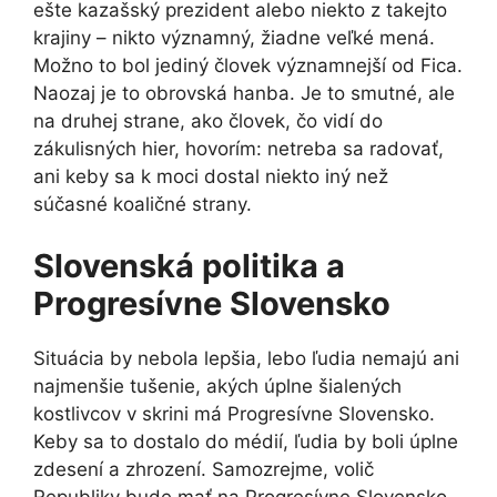
ešte kazašský prezident alebo niekto z takejto
krajiny – nikto významný, žiadne veľké mená.
Možno to bol jediný človek významnejší od Fica.
Naozaj je to obrovská hanba. Je to smutné, ale
na druhej strane, ako človek, čo vidí do
zákulisných hier, hovorím: netreba sa radovať,
ani keby sa k moci dostal niekto iný než
súčasné koaličné strany.
Slovenská politika a
Progresívne Slovensko
Situácia by nebola lepšia, lebo ľudia nemajú ani
najmenšie tušenie, akých úplne šialených
kostlivcov v skrini má Progresívne Slovensko.
Keby sa to dostalo do médií, ľudia by boli úplne
zdesení a zhrození. Samozrejme, volič
Republiky bude mať na Progresívne Slovensko