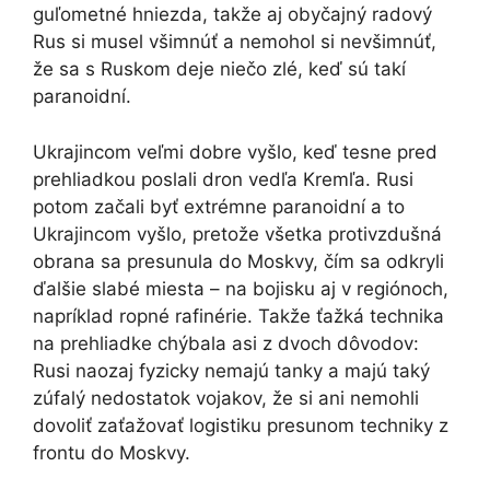
guľometné hniezda, takže aj obyčajný radový
Rus si musel všimnúť a nemohol si nevšimnúť,
že sa s Ruskom deje niečo zlé, keď sú takí
paranoidní.
Ukrajincom veľmi dobre vyšlo, keď tesne pred
prehliadkou poslali dron vedľa Kremľa. Rusi
potom začali byť extrémne paranoidní a to
Ukrajincom vyšlo, pretože všetka protivzdušná
obrana sa presunula do Moskvy, čím sa odkryli
ďalšie slabé miesta – na bojisku aj v regiónoch,
napríklad ropné rafinérie. Takže ťažká technika
na prehliadke chýbala asi z dvoch dôvodov:
Rusi naozaj fyzicky nemajú tanky a majú taký
zúfalý nedostatok vojakov, že si ani nemohli
dovoliť zaťažovať logistiku presunom techniky z
frontu do Moskvy.