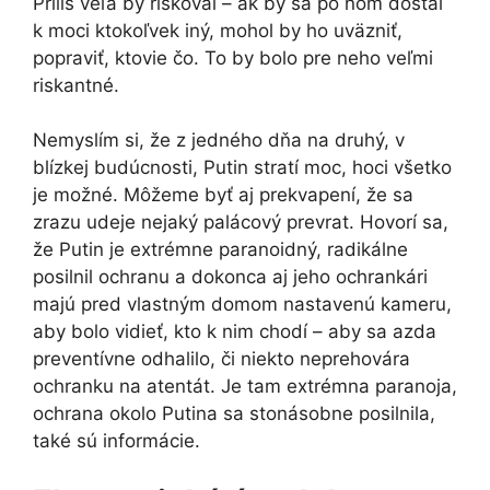
Príliš veľa by riskoval – ak by sa po ňom dostal
k moci ktokoľvek iný, mohol by ho uväzniť,
popraviť, ktovie čo. To by bolo pre neho veľmi
riskantné.
Nemyslím si, že z jedného dňa na druhý, v
blízkej budúcnosti, Putin stratí moc, hoci všetko
je možné. Môžeme byť aj prekvapení, že sa
zrazu udeje nejaký palácový prevrat. Hovorí sa,
že Putin je extrémne paranoidný, radikálne
posilnil ochranu a dokonca aj jeho ochrankári
majú pred vlastným domom nastavenú kameru,
aby bolo vidieť, kto k nim chodí – aby sa azda
preventívne odhalilo, či niekto neprehovára
ochranku na atentát. Je tam extrémna paranoja,
ochrana okolo Putina sa stonásobne posilnila,
také sú informácie.