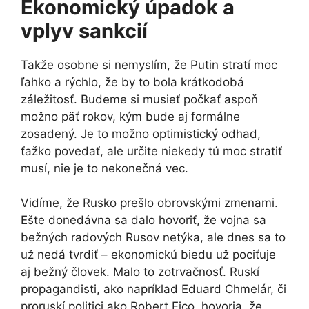
Ekonomický úpadok a
vplyv sankcií
Takže osobne si nemyslím, že Putin stratí moc
ľahko a rýchlo, že by to bola krátkodobá
záležitosť. Budeme si musieť počkať aspoň
možno päť rokov, kým bude aj formálne
zosadený. Je to možno optimistický odhad,
ťažko povedať, ale určite niekedy tú moc stratiť
musí, nie je to nekonečná vec.
Vidíme, že Rusko prešlo obrovskými zmenami.
Ešte donedávna sa dalo hovoriť, že vojna sa
bežných radových Rusov netýka, ale dnes sa to
už nedá tvrdiť – ekonomickú biedu už pociťuje
aj bežný človek. Malo to zotrvačnosť. Ruskí
propagandisti, ako napríklad Eduard Chmelár, či
proruskí politici ako Robert Fico, hovoria, že