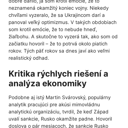
dobre darilo, ja som krotil emócie, že to
neznamená okamžitý koniec vojny. Niekedy
chvíľami vyzeralo, že sa Ukrajincom darí a
panoval veľký optimizmus. V takých obdobiach
som krotil emócie, že to nebude hneď,
žiaľbohu. A skutočne to vyzerá tak, ako som od
začiatku hovoril – že to potrvá okolo piatich
rokov. Tých päť rokov sa dnes javí ako veľmi
realistický odhad.
Kritika rýchlych riešení a
analýza ekonomiky
Podobne aj istý Martin Svárovský, populárny
analytik pracujúci pre akúsi mimovládnu
analytickú organizáciu, tvrdil, že keď Západ
uvalí sankcie, Rusko okamžite padne. Hovoril
doslova o pár mesiacoch, že sankcie Rusko