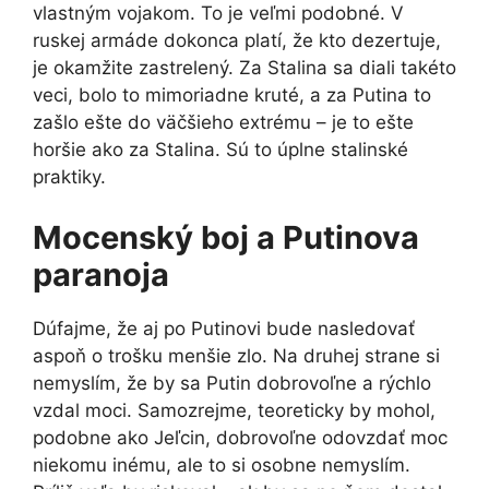
vlastným vojakom. To je veľmi podobné. V
ruskej armáde dokonca platí, že kto dezertuje,
je okamžite zastrelený. Za Stalina sa diali takéto
veci, bolo to mimoriadne kruté, a za Putina to
zašlo ešte do väčšieho extrému – je to ešte
horšie ako za Stalina. Sú to úplne stalinské
praktiky.
Mocenský boj a Putinova
paranoja
Dúfajme, že aj po Putinovi bude nasledovať
aspoň o trošku menšie zlo. Na druhej strane si
nemyslím, že by sa Putin dobrovoľne a rýchlo
vzdal moci. Samozrejme, teoreticky by mohol,
podobne ako Jeľcin, dobrovoľne odovzdať moc
niekomu inému, ale to si osobne nemyslím.