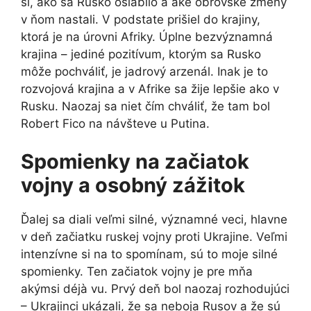
si, ako sa Rusko oslabilo a aké obrovské zmeny
v ňom nastali. V podstate prišiel do krajiny,
ktorá je na úrovni Afriky. Úplne bezvýznamná
krajina – jediné pozitívum, ktorým sa Rusko
môže pochváliť, je jadrový arzenál. Inak je to
rozvojová krajina a v Afrike sa žije lepšie ako v
Rusku. Naozaj sa niet čím chváliť, že tam bol
Robert Fico na návšteve u Putina.
Spomienky na začiatok
vojny a osobný zážitok
Ďalej sa diali veľmi silné, významné veci, hlavne
v deň začiatku ruskej vojny proti Ukrajine. Veľmi
intenzívne si na to spomínam, sú to moje silné
spomienky. Ten začiatok vojny je pre mňa
akýmsi déjà vu. Prvý deň bol naozaj rozhodujúci
– Ukrajinci ukázali, že sa neboja Rusov a že sú