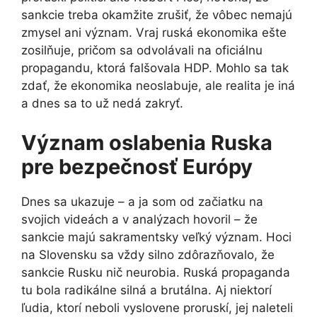
sankcie treba okamžite zrušiť, že vôbec nemajú
zmysel ani význam. Vraj ruská ekonomika ešte
zosilňuje, pričom sa odvolávali na oficiálnu
propagandu, ktorá falšovala HDP. Mohlo sa tak
zdať, že ekonomika neoslabuje, ale realita je iná
a dnes sa to už nedá zakryť.
Význam oslabenia Ruska
pre bezpečnosť Európy
Dnes sa ukazuje – a ja som od začiatku na
svojich videách a v analýzach hovoril – že
sankcie majú sakramentsky veľký význam. Hoci
na Slovensku sa vždy silno zdôrazňovalo, že
sankcie Rusku nič neurobia. Ruská propaganda
tu bola radikálne silná a brutálna. Aj niektorí
ľudia, ktorí neboli vyslovene proruskí, jej naleteli