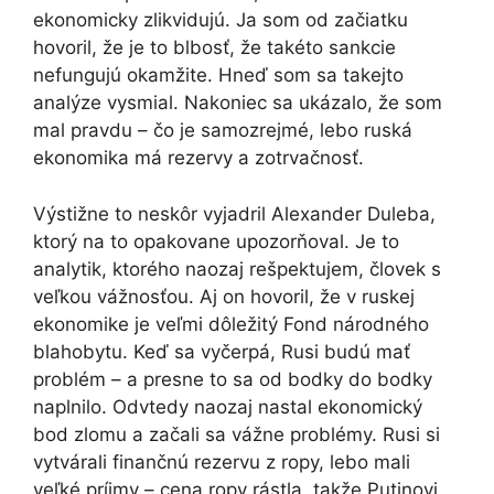
ekonomicky zlikvidujú. Ja som od začiatku
hovoril, že je to blbosť, že takéto sankcie
nefungujú okamžite. Hneď som sa takejto
analýze vysmial. Nakoniec sa ukázalo, že som
mal pravdu – čo je samozrejmé, lebo ruská
ekonomika má rezervy a zotrvačnosť.
Výstižne to neskôr vyjadril Alexander Duleba,
ktorý na to opakovane upozorňoval. Je to
analytik, ktorého naozaj rešpektujem, človek s
veľkou vážnosťou. Aj on hovoril, že v ruskej
ekonomike je veľmi dôležitý Fond národného
blahobytu. Keď sa vyčerpá, Rusi budú mať
problém – a presne to sa od bodky do bodky
naplnilo. Odvtedy naozaj nastal ekonomický
bod zlomu a začali sa vážne problémy. Rusi si
vytvárali finančnú rezervu z ropy, lebo mali
veľké príjmy – cena ropy rástla, takže Putinovi