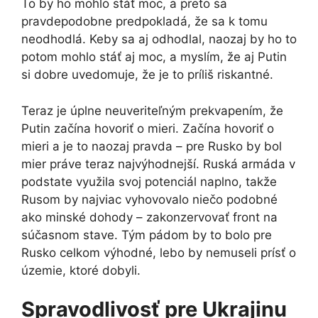
To by ho mohlo stáť moc, a preto sa
pravdepodobne predpokladá, že sa k tomu
neodhodlá. Keby sa aj odhodlal, naozaj by ho to
potom mohlo stáť aj moc, a myslím, že aj Putin
si dobre uvedomuje, že je to príliš riskantné.
Teraz je úplne neuveriteľným prekvapením, že
Putin začína hovoriť o mieri. Začína hovoriť o
mieri a je to naozaj pravda – pre Rusko by bol
mier práve teraz najvýhodnejší. Ruská armáda v
podstate využila svoj potenciál naplno, takže
Rusom by najviac vyhovovalo niečo podobné
ako minské dohody – zakonzervovať front na
súčasnom stave. Tým pádom by to bolo pre
Rusko celkom výhodné, lebo by nemuseli prísť o
územie, ktoré dobyli.
Spravodlivosť pre Ukrajinu