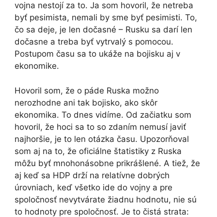
vojna nestojí za to. Ja som hovoril, že netreba
byť pesimista, nemali by sme byť pesimisti. To,
čo sa deje, je len dočasné – Rusku sa darí len
dočasne a treba byť vytrvalý s pomocou.
Postupom času sa to ukáže na bojisku aj v
ekonomike.
Hovoril som, že o páde Ruska možno
nerozhodne ani tak bojisko, ako skôr
ekonomika. To dnes vidíme. Od začiatku som
hovoril, že hoci sa to so zdaním nemusí javiť
najhoršie, je to len otázka času. Upozorňoval
som aj na to, že oficiálne štatistiky z Ruska
môžu byť mnohonásobne prikrášlené. A tiež, že
aj keď sa HDP drží na relatívne dobrých
úrovniach, keď všetko ide do vojny a pre
spoločnosť nevytvárate žiadnu hodnotu, nie sú
to hodnoty pre spoločnosť. Je to čistá strata: