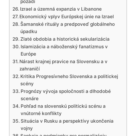
pozadí
Izrael a územná expanzia v Libanone
Ekonomický vplyv Európskej únie na Izrael
Šamanské rituály a predpoveď globálneho
úpadku
Zlaté obdobia a historická sekularizácia
Islamizácia a náboženský fanatizmus v
Európe
Nárast krajnej pravice na Slovensku a v
zahraničí
Kritika Progresívneho Slovenska a politickej
scény
Prognózy vývoja spoločnosti a dlhodobé
scenáre
Pohľad na slovenskú politickú scénu a
vnútorné konflikty
Situácia v Rusku a perspektívy ukončenia
vojny
Sankcie a podmienky pre normalizáciu