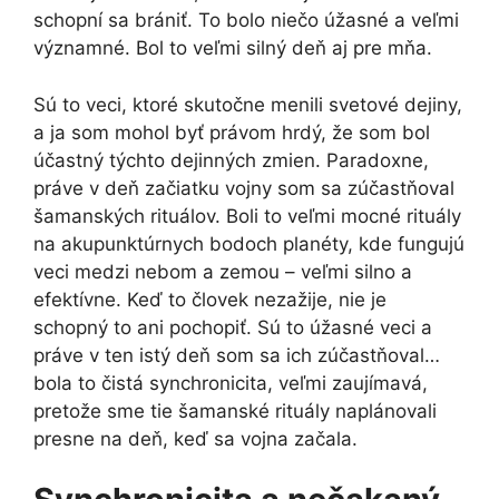
schopní sa brániť. To bolo niečo úžasné a veľmi
významné. Bol to veľmi silný deň aj pre mňa.
Sú to veci, ktoré skutočne menili svetové dejiny,
a ja som mohol byť právom hrdý, že som bol
účastný týchto dejinných zmien. Paradoxne,
práve v deň začiatku vojny som sa zúčastňoval
šamanských rituálov. Boli to veľmi mocné rituály
na akupunktúrnych bodoch planéty, kde fungujú
veci medzi nebom a zemou – veľmi silno a
efektívne. Keď to človek nezažije, nie je
schopný to ani pochopiť. Sú to úžasné veci a
práve v ten istý deň som sa ich zúčastňoval…
bola to čistá synchronicita, veľmi zaujímavá,
pretože sme tie šamanské rituály naplánovali
presne na deň, keď sa vojna začala.