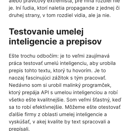
alebo pravicový extrémista, pre mňa rozdiel nie
je. Iní ľudia, ktorí naletia propagande z jednej či
druhej strany, v tom rozdiel vidia, ale ja nie.
Testovanie umelej
inteligencie a prepisov
Ešte trochu odbočím: je to veľmi zaujímavá
práca testovať umelú inteligenciu, aby urobila
prepis tohto textu, ktorý tu hovorím. Je to
naozaj fascinujúci zážitok s tým pracovať.
Nedávno som si urobil malinký programček,
ktorý prepája API s umelou inteligenciou a robí
všetko ešte kvalitnejšie. Som veľmi šťastný, keď
sa to robí efektívnejšie. Môžeme ešte otestovať
ďalšie firmy z oblasti umelej inteligencie a
vyskúšať, v akej kvalite by text spracovali a
prepísali.