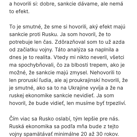
a hovorili si: dobre, sankcie dávame, ale nemá
to efekt.
To je smutné, že sme si hovorili, aký efekt majú
sankcie proti Rusku. Ja som hovoril, že to
potrebuje len čas. Zdôrazňoval som to už azda
od začiatku vojny. Táto analýza sa naplnila a
dnes je to realita. Vtedy mi nikto neveril, všetci
ma spochybňovali, čo za blbosti trepem, ako je
možné, že sankcie majú zmysel. Nehovorili to
len proruskí ľudia, ale aj proukrajinskí hovorili, že
je smutné, ako sa to na Ukrajine vyvíja a že na
ruskej ekonomike sankcie nevidieť. Ja som
hovoril, že bude vidieť, len musíme byť trpezliví.
Čím viac sa Rusko oslabí, tým lepšie pre nás.
Ruská ekonomika sa podľa mňa bude z tejto
vojny spamätávať minimálne 20 až 30 rokov.