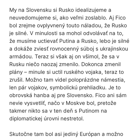
My na Slovensku si Rusko idealizujeme a
neuvedomujeme si, ako veľmi zoslablo. Aj Fico
bol zrejme ovplyvnený touto náladou, že Rusko
je silné. V minulosti sa mohol odvolávať na to,
že musíme uctievať Putina a Rusko, lebo je silné
a dokáže zviesť rovnocenný súboj s ukrajinskou
armádou. Teraz si však aj on všimol, že sa v
Rusku niečo naozaj zmenilo. Dokonca zmenil
plány – minule si uctil ruského vojaka, teraz to
zrušil. Možno tam videl poloprázdne námestia,
len pár vojakov, symbolickú prehliadku. Je to
obrovská hanba aj pre Slovensko. Fico ani sám
nevie vysvetliť, načo v Moskve bol, pretože
takmer nikto sa v ten deň s Putinom na
diplomatickej úrovni nestretol.
Skutočne tam bol asi jediný Európan a možno