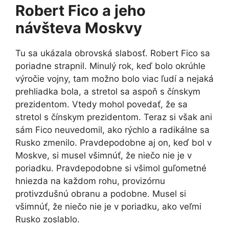
Robert Fico a jeho
návšteva Moskvy
Tu sa ukázala obrovská slabosť. Robert Fico sa
poriadne strapnil. Minulý rok, keď bolo okrúhle
výročie vojny, tam možno bolo viac ľudí a nejaká
prehliadka bola, a stretol sa aspoň s čínskym
prezidentom. Vtedy mohol povedať, že sa
stretol s čínskym prezidentom. Teraz si však ani
sám Fico neuvedomil, ako rýchlo a radikálne sa
Rusko zmenilo. Pravdepodobne aj on, keď bol v
Moskve, si musel všimnúť, že niečo nie je v
poriadku. Pravdepodobne si všimol guľometné
hniezda na každom rohu, provizórnu
protivzdušnú obranu a podobne. Musel si
všimnúť, že niečo nie je v poriadku, ako veľmi
Rusko zoslablo.