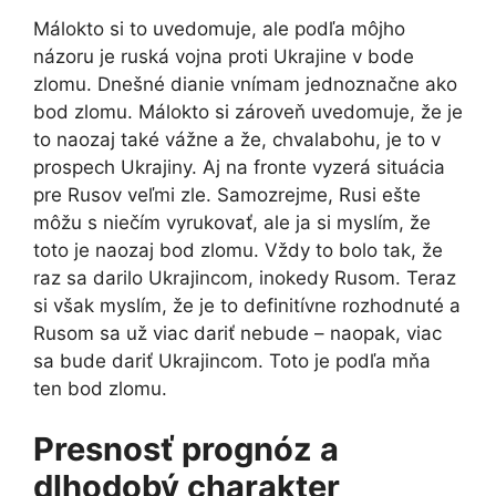
Málokto si to uvedomuje, ale podľa môjho
názoru je ruská vojna proti Ukrajine v bode
zlomu. Dnešné dianie vnímam jednoznačne ako
bod zlomu. Málokto si zároveň uvedomuje, že je
to naozaj také vážne a že, chvalabohu, je to v
prospech Ukrajiny. Aj na fronte vyzerá situácia
pre Rusov veľmi zle. Samozrejme, Rusi ešte
môžu s niečím vyrukovať, ale ja si myslím, že
toto je naozaj bod zlomu. Vždy to bolo tak, že
raz sa darilo Ukrajincom, inokedy Rusom. Teraz
si však myslím, že je to definitívne rozhodnuté a
Rusom sa už viac dariť nebude – naopak, viac
sa bude dariť Ukrajincom. Toto je podľa mňa
ten bod zlomu.
Presnosť prognóz a
dlhodobý charakter