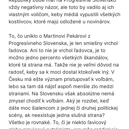
vždy negatívny názor, ale toto by vadilo aj ich
vlastným voličom, keby médiá vypustili všetkých
kostlivcov, ktoré majú odložené u novinárov.
To, čo uniklo o Martinovi Pekárovi z
Progresívneho Slovenska, je len smiešny vrchol
ľadovca. Ani to nie je vrchol ľadovca, je to
možno jedno percento všetkých škandálov,
ktoré tá strana má. Takže nie je veľmi dôvod na
radosť, keby sa k moci dostal ktokoľvek iný. V
Česku má ešte význam pristupovať k voľbám,
lebo sa tam dá nájsť aspoň menšie zlo medzi
stranami. Na Slovensku však absolútne nemá
zmysel chodiť k voľbám. Aký je rozdiel, keď
dáte moc šialencom z jednej či druhej politickej
scény, ak neexistuje jedna slušná strana?
Všetko je rovnaké. To, či je niekto ľavicový