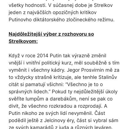
všetky hodnosti. V súčasnej dobe je Strelkov
jeden z najväčších opozičných kritikov
Putinovho diktátorského zločineckého režimu.
Najdôležitejší výber z rozhovoru so
Strelkovom:
Když v roce 2014 Putin tak výrazně změnil
vnější i vnitřní politický kurz, měl souběžně s tím
vyměnit i všechny kádry. Jegor Prosvirnin mě za
to vždycky strašně kritizuje, ale tenhle Stalinův
citát si pamatují všichni: “Všechno je to o
správných lidech.” Pokud ty nejdůležitější úkoly
svěříte lumpům a darebákům, není se pak co
divit, že všechno rozkradou a rozprodají. A
Putin nikoho ze svých lidí nevyměnil. Část
podědil ještě z Jelcinovy éry, část si vybral sám
ze svých kamarádů z juda a různých leváren.