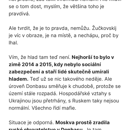
se o tom dost, myslím, že většina toho je
pravdivá.
Ale tvrdit, že je to pravda, nemůžu. Žučkovskij
je víc v obraze, je na místě, a nechápu, proč by
lhal.
Vím, že hlad tam teď není.
Nejhorší to bylo v
zimě 2014 a 2015, kdy nebylo sociální
zabezpečení a staří lidé skutečně umírali
hladem.
Teď už se nic takového neděje. Ale
úroveň Donbasu směřuje k chudobě, protože se
území stále rozpadá. Hospodářské vztahy s
Ukrajinou jsou přetrhány, s Ruskem taky nejsou
normální. Všechno řídí mafie.
Situace je odporná.
Moskva prostě zradila
ruské obyvatelstvo v Donbasu.
Je tam