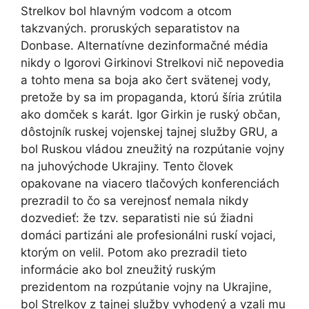
Strelkov bol hlavným vodcom a otcom
takzvaných. proruských separatistov na
Donbase. Alternatívne dezinformačné média
nikdy o Igorovi Girkinovi Strelkovi nič nepovedia
a tohto mena sa boja ako čert svätenej vody,
pretože by sa im propaganda, ktorú šíria zrútila
ako domček s karát. Igor Girkin je ruský občan,
dôstojník ruskej vojenskej tajnej služby GRU, a
bol Ruskou vládou zneužitý na rozpútanie vojny
na juhovýchode Ukrajiny. Tento človek
opakovane na viacero tlačových konferenciách
prezradil to čo sa verejnosť nemala nikdy
dozvedieť: že tzv. separatisti nie sú žiadni
domáci partizáni ale profesionálni ruskí vojaci,
ktorým on velil. Potom ako prezradil tieto
informácie ako bol zneužitý ruským
prezidentom na rozpútanie vojny na Ukrajine,
bol Strelkov z tajnej služby vyhodený a vzali mu