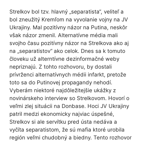
Strelkov bol tzv. hlavný „separatista“, veliteľ a
bol zneužitý Kremľom na vyvolanie vojny na JV
Ukrajiny. Mal pozitívny názor na Putina, neskôr
však názor zmenil. Alternatívne média mali
svojho času pozitívny názor na Strelkova ako aj
na „separatistov“ ako celok. Dnes sa k tomuto
človeku už alterntívne dezinformačné weby
nepriznajú. Z tohto rozhovoru, by dostali
prívrženci alternatívnych médii infarkt, pretože
toto sa do Putinovej propagandy nehodí.
Vyberám niektoré najdôležitejšie ukážky z
novinárskeho interview so Strelkovom. Hovorí o
veľmi zlej situácii na Donbase. Hoci JV Ukrajiny
patril medzi ekonomicky najviac úspešné,
Strelkov si ale servítku pred ústa nedáva a
vyčíta separatistom, že sú mafia ktoré urobila
región veľmi chudobný a biedny. Tento rozhovor