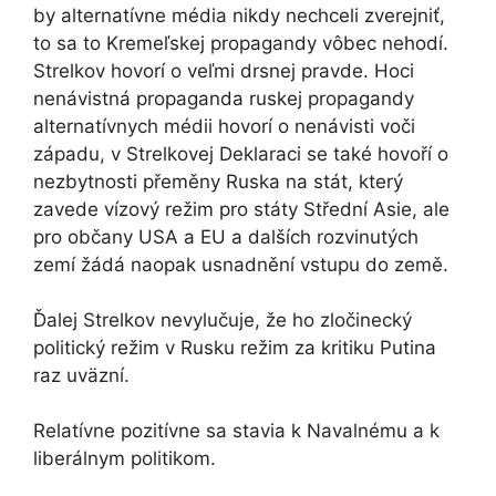
by alternatívne média nikdy nechceli zverejniť,
to sa to Kremeľskej propagandy vôbec nehodí.
Strelkov hovorí o veľmi drsnej pravde. Hoci
nenávistná propaganda ruskej propagandy
alternatívnych médii hovorí o nenávisti voči
západu, v Strelkovej Deklaraci se také hovoří o
nezbytnosti přeměny Ruska na stát, který
zavede vízový režim pro státy Střední Asie, ale
pro občany USA a EU a dalších rozvinutých
zemí žádá naopak usnadnění vstupu do země.
Ďalej Strelkov nevylučuje, že ho zločinecký
politický režim v Rusku režim za kritiku Putina
raz uväzní.
Relatívne pozitívne sa stavia k Navalnému a k
liberálnym politikom.