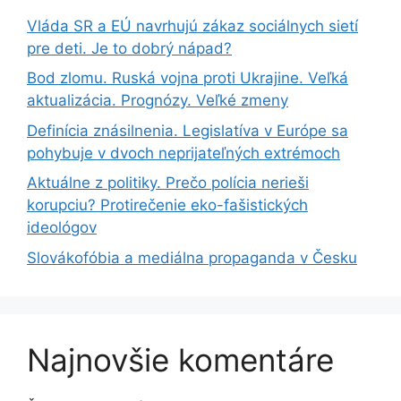
Vláda SR a EÚ navrhujú zákaz sociálnych sietí
pre deti. Je to dobrý nápad?
Bod zlomu. Ruská vojna proti Ukrajine. Veľká
aktualizácia. Prognózy. Veľké zmeny
Definícia znásilnenia. Legislatíva v Európe sa
pohybuje v dvoch neprijateľných extrémoch
Aktuálne z politiky. Prečo polícia nerieši
korupciu? Protirečenie eko-fašistických
ideológov
Slovákofóbia a mediálna propaganda v Česku
Najnovšie komentáre