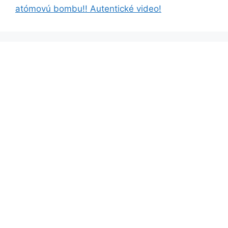
atómovú bombu!! Autentické video!