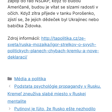
zapojí do řad NSDAP, když to budou
Američané, budou je vítat se slzami radosti v
očích. Když zítra přijede v tanku Porošenko,
zjistí se, že jejich dědeček byl Ukrajinec nebo
babička Židovka.
Zdroj informácii:
http://tapolitika.cz/ze-
sveta/ruska-mozaika/igor-strelkov-o-svych-
politickych-planech-chybach-kremlu-a-nove-
deklaraci/
Kategórie
Média a politika
Podstata psychológie propagandy v Rusku.
Kremeľ zneužíva slabé miesto v Ruskej
mentalite
Putinovi je ľúto, že Rusko ešte nezhodilo