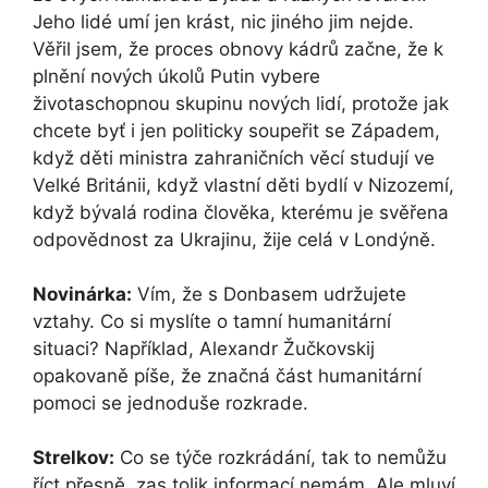
Jeho lidé umí jen krást, nic jiného jim nejde.
Věřil jsem, že proces obnovy kádrů začne, že k
plnění nových úkolů Putin vybere
životaschopnou skupinu nových lidí, protože jak
chcete byť i jen politicky soupeřit se Západem,
když děti ministra zahraničních věcí studují ve
Velké Británii, když vlastní děti bydlí v Nizozemí,
když bývalá rodina člověka, kterému je svěřena
odpovědnost za Ukrajinu, žije celá v Londýně.
Novinárka:
Vím, že s Donbasem udržujete
vztahy. Co si myslíte o tamní humanitární
situaci? Například, Alexandr Žučkovskij
opakovaně píše, že značná část humanitární
pomoci se jednoduše rozkrade.
Strelkov:
Co se týče rozkrádání, tak to nemůžu
říct přesně, zas tolik informací nemám. Ale mluví