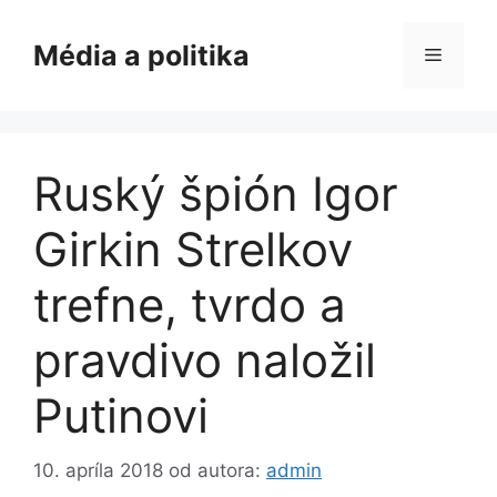
Preskočiť
na
Média a politika
Menu
obsah
Ruský špión Igor
Girkin Strelkov
trefne, tvrdo a
pravdivo naložil
Putinovi
10. apríla 2018
od autora:
admin