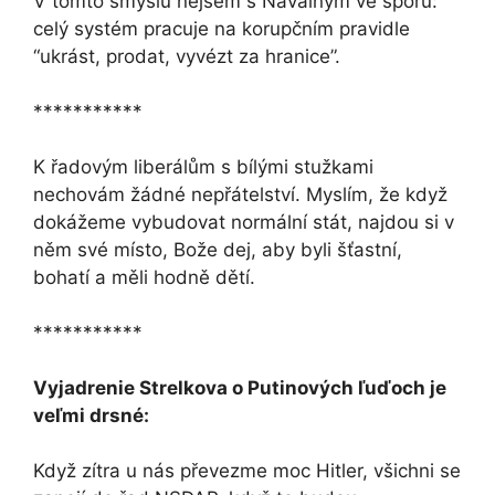
V tomto smyslu nejsem s Navalným ve sporu:
celý systém pracuje na korupčním pravidle
“ukrást, prodat, vyvézt za hranice”.
***********
K řadovým liberálům s bílými stužkami
nechovám žádné nepřátelství. Myslím, že když
dokážeme vybudovat normální stát, najdou si v
něm své místo, Bože dej, aby byli šťastní,
bohatí a měli hodně dětí.
***********
Vyjadrenie Strelkova o Putinových ľuďoch je
veľmi drsné:
Když zítra u nás převezme moc Hitler, všichni se