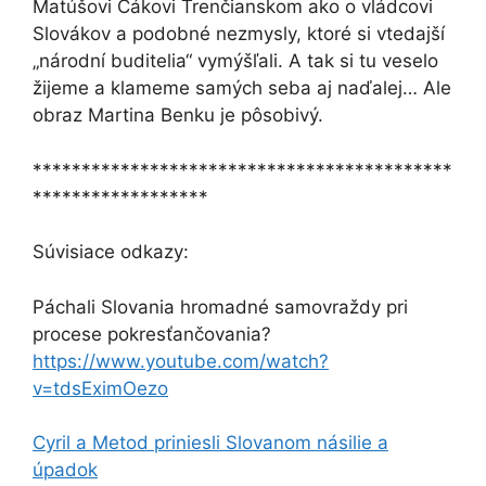
Matúšovi Čákovi Trenčianskom ako o vládcovi
Slovákov a podobné nezmysly, ktoré si vtedajší
„národní buditelia“ vymýšľali. A tak si tu veselo
žijeme a klameme samých seba aj naďalej… Ale
obraz Martina Benku je pôsobivý.
*******************************************
******************
Súvisiace odkazy:
Páchali Slovania hromadné samovraždy pri
procese pokresťančovania?
https://www.youtube.com/watch?
v=tdsEximOezo
Cyril a Metod priniesli Slovanom násilie a
úpadok