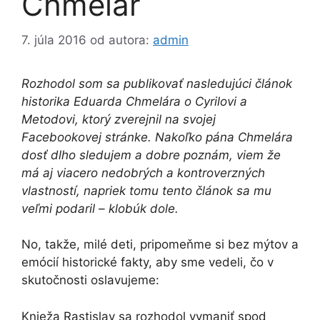
Chmelár
7. júla 2016
od autora:
admin
Rozhodol som sa publikovať nasledujúci článok
historika Eduarda Chmelára o Cyrilovi a
Metodovi, ktorý zverejnil na svojej
Facebookovej stránke. Nakoľko pána Chmelára
dosť dlho sledujem a dobre poznám, viem že
má aj viacero nedobrých a kontroverzných
vlastností, napriek tomu tento článok sa mu
veľmi podaril – klobúk dole.
No, takže, milé deti, pripomeňme si bez mýtov a
emócií historické fakty, aby sme vedeli, čo v
skutočnosti oslavujeme:
Knieža Rastislav sa rozhodol vymaniť
spod