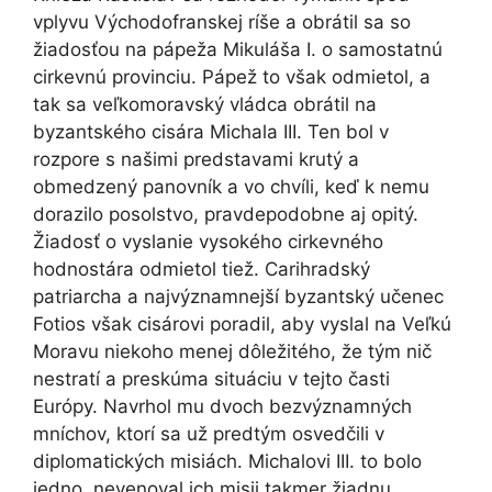
vplyvu Východofranskej ríše a obrátil sa so
žiadosťou na pápeža Mikuláša I. o samostatnú
cirkevnú provinciu. Pápež to však odmietol, a
tak sa veľkomoravský vládca obrátil na
byzantského cisára Michala III. Ten bol v
rozpore s našimi predstavami krutý a
obmedzený panovník a vo chvíli, keď k nemu
dorazilo posolstvo, pravdepodobne aj opitý.
Žiadosť o vyslanie vysokého cirkevného
hodnostára odmietol tiež. Carihradský
patriarcha a najvýznamnejší byzantský učenec
Fotios však cisárovi poradil, aby vyslal na Veľkú
Moravu niekoho menej dôležitého, že tým nič
nestratí a preskúma situáciu v tejto časti
Európy. Navrhol mu dvoch bezvýznamných
mníchov, ktorí sa už predtým osvedčili v
diplomatických misiách. Michalovi III. to bolo
jedno, nevenoval ich misii takmer žiadnu