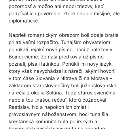
pozornosť a možno ani nebol triezvy, keď
podpísal ich poverenie, ktoré nebolo misijné, ale
diplomatické.
Napriek romantickým obrazom boli obaja bratia
prijatí veľmi rozpačito. Tunajším obyvateľom
ponúkali nejaké nové písmo, hoci z nálezov v
Bojnej vieme, že naši predkovia už písmo
poznali, písali latinkou. Ponúkli im nový jazyk,
ktorý však nevychádzal z nárečí, akými hovorili
v tom čase Slovania v Nitrave či na Morave –
základom staroslovienčiny boli južnoslovanské
nárečia z okolia Solúna. Teda staroslovienčina
nebola tou „našou rečou“, ktorú požadoval
Rastislav. No a napokon ich zmiatli
pravoslávnym náboženstvom, hoci tunajšia
kresťanská komunita bola po írskych a
bavorských misiách zvyknutá na západné