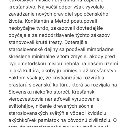
kresťanstvo. Najväčší odpor však vyvolalo
zavádzanie nových pravidiel spoločenského
života. Konštantín a Metod postupovali
neobyčajne tvrdo, zakazovali dovtedajšie
obyčaje a za nedodržiavanie týchto zákazov
stanovovali kruté tresty. Doterajšie
staroslovenské dejiny sa podávali mimoriadne
skreslene minimálne v tom zmysle, akoby pred
cyrilometodskou misiou nebola na našom území
nijaká kultúra, akoby ju prinieslo až kresťanstvo.
Faktom však je, že kristianizácia rozvrátila
prastarú slovanskú kultúru, ktorá sa rozvíjala na
Slovensku niekoľko storočí. Kresťanskí
vierozvestcovia nariaďovali vyrubovanie
svätohájov, ničenie drevených sôch a
staroslovanských svätýň a vôbec likvidáciu
akýchkoľvek pamiatok na pôvodnú civilizáciu. O