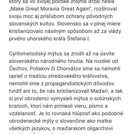
ktorý sa vo svojej politike zrejme držal hesla
„Make Great Moravia Great Again“, rozširoval
svoju moc aj prísľubom ochrany pôvodných
slovanských kultov. Slovensko sa v plnej miere
kristianizovalo násilným spôsobom až za vlády
prvého uhorského kráľa Štefana I.
Cyrilometodský mýtus sa zrodil až na úsvite
slovenského národného hnutia. Na rozdiel od
Čechov, Poliakov či Chorvátov sme sa nemohli
oprieť o tradíciu stredovekého kráľovstva,
nemohli sme z propagandistických dôvodov
tvrdiť ani to, že nás kristianizovali Maďari, a tak
si prví obrodenci vymysleli mýtus o solúnskych
bratoch, ktorí nám priniesli vieru, písmo a
vzdelanosť. Je to rovnaká hlúposť ako podobné
obrodenecké mýty o slovenčine ako matke
všetkých jazykov, o maďarskom oligarchovi