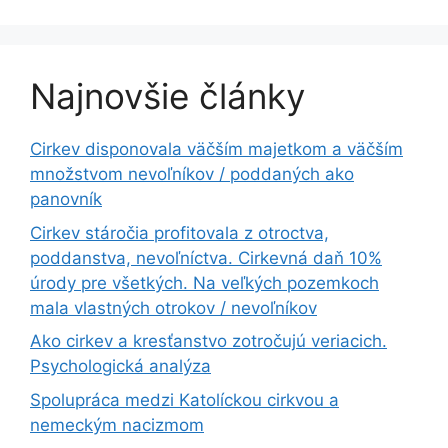
Najnovšie články
Cirkev disponovala väčším majetkom a väčším
množstvom nevoľníkov / poddaných ako
panovník
Cirkev stáročia profitovala z otroctva,
poddanstva, nevoľníctva. Cirkevná daň 10%
úrody pre všetkých. Na veľkých pozemkoch
mala vlastných otrokov / nevoľníkov
Ako cirkev a kresťanstvo zotročujú veriacich.
Psychologická analýza
Spolupráca medzi Katolíckou cirkvou a
nemeckým nacizmom