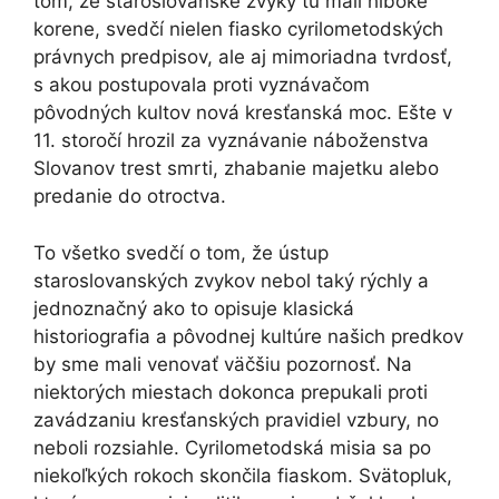
tom, že staroslovanské zvyky tu mali hlboké
korene, svedčí nielen fiasko cyrilometodských
právnych predpisov, ale aj mimoriadna tvrdosť,
s akou postupovala proti vyznávačom
pôvodných kultov nová kresťanská moc. Ešte v
11. storočí hrozil za vyznávanie náboženstva
Slovanov trest smrti, zhabanie majetku alebo
predanie do otroctva.
To všetko svedčí o tom, že ústup
staroslovanských zvykov nebol taký rýchly a
jednoznačný ako to opisuje klasická
historiografia a pôvodnej kultúre našich predkov
by sme mali venovať väčšiu pozornosť. Na
niektorých miestach dokonca prepukali proti
zavádzaniu kresťanských pravidiel vzbury, no
neboli rozsiahle. Cyrilometodská misia sa po
niekoľkých rokoch skončila fiaskom. Svätopluk,