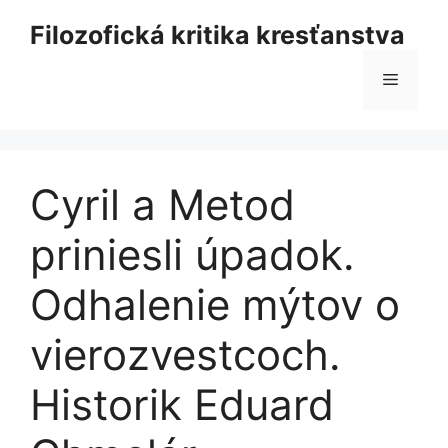
Preskočiť
Filozofická kritika kresťanstva
na
obsah
Menu
Cyril a Metod
priniesli úpadok.
Odhalenie mýtov o
vierozvestcoch.
Historik Eduard